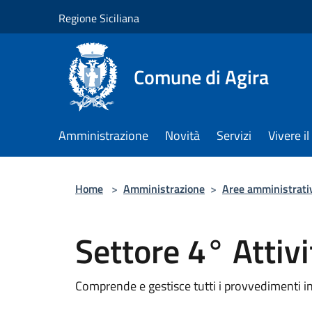
Salta al contenuto principale
Regione Siciliana
Comune di Agira
Amministrazione
Novità
Servizi
Vivere 
Home
>
Amministrazione
>
Aree amministrati
Settore 4° Attivi
Comprende e gestisce tutti i provvedimenti inere