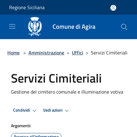
Salta al contenuto principale
Regione Siciliana
Comune di Agira
Home
>
Amministrazione
>
Uffici
>
Servizi Cimiteriali
Servizi Cimiteriali
Gestione del cimitero comunale e illuminazione votiva
Condividi
Vedi azioni
Argomenti:
Accesso all'informazione