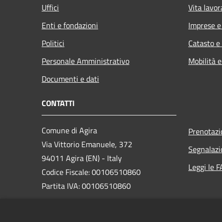
Uffici
Vita lavor
Enti e fondazioni
Imprese 
Politici
Catasto e
Personale Amministrativo
Mobilità e
Documenti e dati
CONTATTI
Comune di Agira
Prenotaz
Via Vittorio Emanuele, 372
Segnalazi
94011 Agira (EN) - Italy
Leggi le 
Codice Fiscale: 00106510860
Partita IVA: 00106510860
PEC:
protocollo_comune_agira@legalmail.it