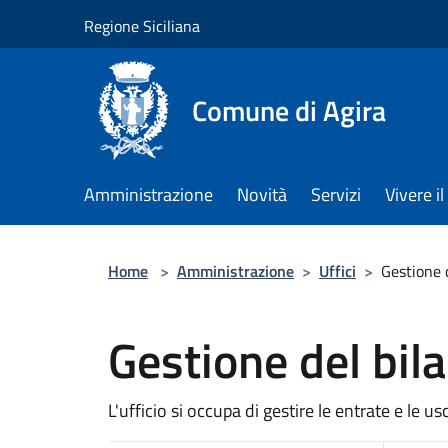
Salta al contenuto principale
Regione Siciliana
Comune di Agira
Amministrazione
Novità
Servizi
Vivere 
Home
>
Amministrazione
>
Uffici
>
Gestione d
Gestione del bil
L'ufficio si occupa di gestire le entrate e le us