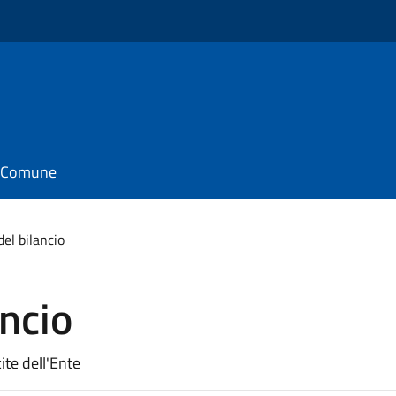
il Comune
el bilancio
ancio
cite dell'Ente