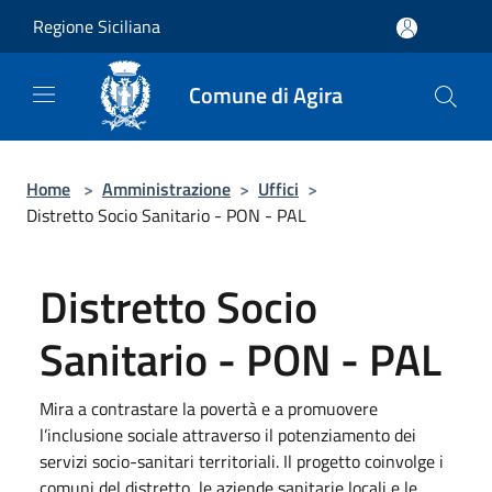
Salta al contenuto principale
Regione Siciliana
Comune di Agira
Home
>
Amministrazione
>
Uffici
>
Distretto Socio Sanitario - PON - PAL
Distretto Socio
Sanitario - PON - PAL
Mira a contrastare la povertà e a promuovere
l’inclusione sociale attraverso il potenziamento dei
servizi socio-sanitari territoriali. Il progetto coinvolge i
comuni del distretto, le aziende sanitarie locali e le