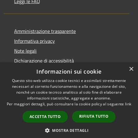
Leggi le FAQ
Amministrazione trasparente
Informativa privacy
Note legali
Dichiarazione di accessibilità
×
Informazioni sui cookie
Questo sito web utilizza cookie tecnici e assimilati strettamente
necessari al corretto funzionamento e alla navigazione del sito,
RSS
Copyright © 2026 • Comune di
nonché un cookie tecnico analitico al solo fine di elaborare
Accessibilità
informazioni statistiche, aggregate e anonime.
Agira • Powered by
Per maggiori dettagli, può consultare la cookie policy al seguente
link
Privacy
Municipium
Accesso
•
Cookie
redazione
RIFIUTA TUTTO
ACCETTA TUTTO
Mappa del sito
Archivio
MOSTRA DETTAGLI