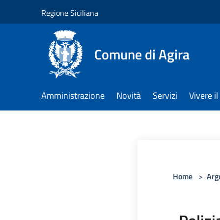
Salta al contenuto principale
Regione Siciliana
Comune di Agira
Amministrazione
Novità
Servizi
Vivere 
Home
>
Arg