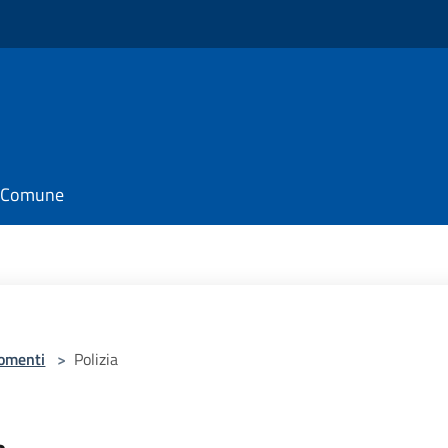
il Comune
omenti
>
Polizia